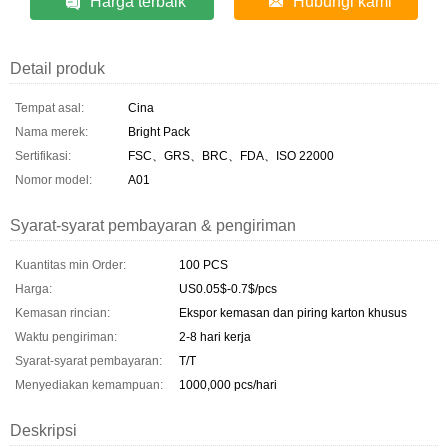
Harga terbaik
Hubungi kami
Detail produk
Tempat asal:
Cina
Nama merek:
Bright Pack
Sertifikasi:
FSC、GRS、BRC、FDA、ISO 22000
Nomor model:
A01
Syarat-syarat pembayaran & pengiriman
Kuantitas min Order:
100 PCS
Harga:
US0.05$-0.7$/pcs
Kemasan rincian:
Ekspor kemasan dan piring karton khusus
Waktu pengiriman:
2-8 hari kerja
Syarat-syarat pembayaran:
T/T
Menyediakan kemampuan:
1000,000 pcs/hari
Deskripsi