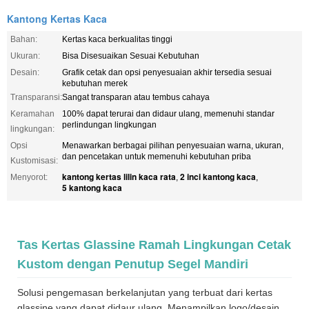
Kantong Kertas Kaca
Bahan:
Kertas kaca berkualitas tinggi
Ukuran:
Bisa Disesuaikan Sesuai Kebutuhan
Desain:
Grafik cetak dan opsi penyesuaian akhir tersedia sesuai
kebutuhan merek
Transparansi:
Sangat transparan atau tembus cahaya
Keramahan
100% dapat terurai dan didaur ulang, memenuhi standar
perlindungan lingkungan
lingkungan:
Opsi
Menawarkan berbagai pilihan penyesuaian warna, ukuran,
dan pencetakan untuk memenuhi kebutuhan priba
Kustomisasi:
kantong kertas lilin kaca rata
2 inci kantong kaca
Menyorot:
,
,
5 kantong kaca
Tas Kertas Glassine Ramah Lingkungan Cetak
Kustom dengan Penutup Segel Mandiri
Solusi pengemasan berkelanjutan yang terbuat dari kertas
glassine yang dapat didaur ulang. Menampilkan logo/desain