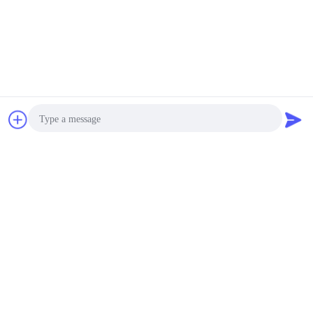
Obrolan
Quote request
suatu
Photo
Video Call
Audio Call