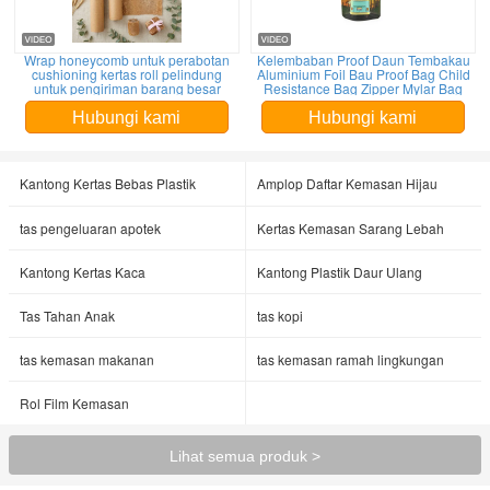
Wrap honeycomb untuk perabotan
Kelembaban Proof Daun Tembakau
cushioning kertas roll pelindung
Aluminium Foil Bau Proof Bag Child
untuk pengiriman barang besar
Resistance Bag Zipper Mylar Bag
Hubungi kami
Hubungi kami
Kantong Kertas Bebas Plastik
Amplop Daftar Kemasan Hijau
tas pengeluaran apotek
Kertas Kemasan Sarang Lebah
Kantong Kertas Kaca
Kantong Plastik Daur Ulang
Tas Tahan Anak
tas kopi
tas kemasan makanan
tas kemasan ramah lingkungan
Rol Film Kemasan
Lihat semua produk >