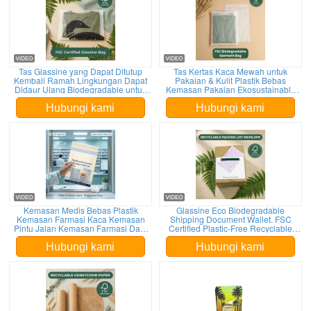
Tas Glassine yang Dapat Ditutup
Tas Kertas Kaca Mewah untuk
Kembali Ramah Lingkungan Dapat
Pakaian & Kulit Plastik Bebas
Didaur Ulang Biodegradable untuk
Kemasan Pakaian Ekosustainable
Kemasan Pakaian Bersertifikat
untuk Sertifikasi
Kantong Pakaian Segel Mandiri
Hubungi kami
Hubungi kami
Kemasan Medis Bebas Plastik
Glassine Eco Biodegradable
Kemasan Farmasi Kaca Kemasan
Shipping Document Wallet. FSC
Pintu Jalan Kemasan Farmasi Daur
Certified Plastic-Free Recyclable
Ulang Perdagangan Perpajakan
Custom Bulk Envelope
Hubungi kami
Hubungi kami