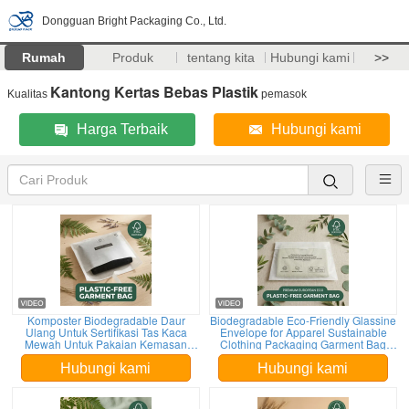
Dongguan Bright Packaging Co., Ltd.
Rumah
Produk
tentang kita
Hubungi kami
>>
Kantong Kertas Bebas Plastik
Kualitas
pemasok
Harga Terbaik
Hubungi kami
Komposter Biodegradable Daur
Biodegradable Eco-Friendly Glassine
Ulang Untuk Sertifikasi Tas Kaca
Envelope for Apparel Sustainable
Mewah Untuk Pakaian Kemasan
Clothing Packaging Garment Bag
Pakaian EU Low MOQ Supplier
untuk bahan daur ulang bersertifikat
Hubungi kami
Hubungi kami