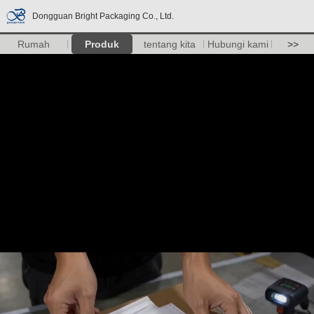
Dongguan Bright Packaging Co., Ltd.
Rumah
Produk
tentang kita
Hubungi kami
>>