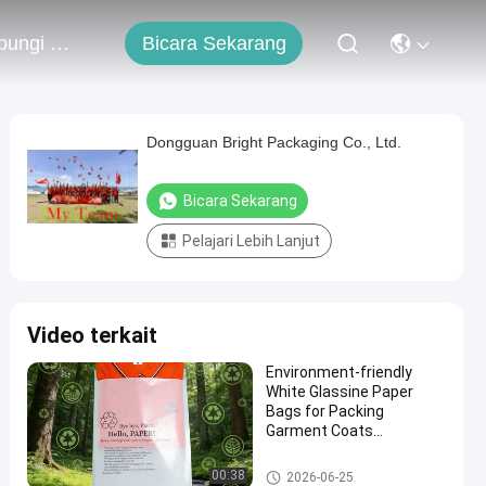
Bicara Sekarang
Hubungi Kami
Dongguan Bright Packaging Co., Ltd.
Bicara Sekarang
Pelajari Lebih Lanjut
Video terkait
Environment-friendly
White Glassine Paper
Bags for Packing
Garment Coats
Underwear Biodegradable
Clothing Packaging Bag
Kantong Kertas Kaca
00:38
2026-06-25