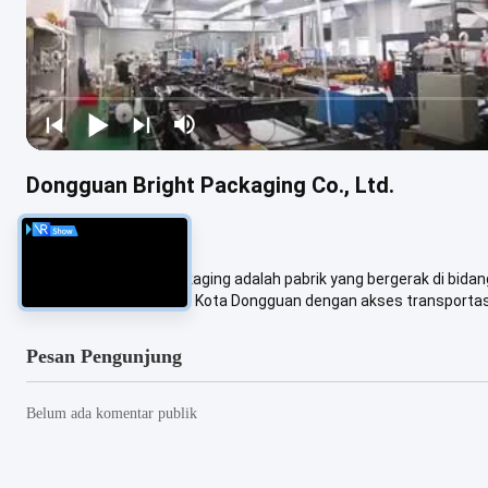
Dongguan Bright Packaging Co., Ltd.
28 pandangan
1.Dongguan Bright Packaging adalah pabrik yang bergerak di bid
androll.kami berlokasi di Kota Dongguan dengan akses transportasi
Pesan Pengunjung
Belum ada komentar publik