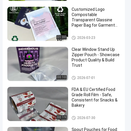
Customized Logo
Compostable
Transparent Glassine
Paper Bag for Garment
Packaging
Kantong Kertas Kaca
01:00
2026-03-23
Clear Window Stand Up
Zipper Pouch - Showcase
Product Quality & Build
Trust
tas kemasan makanan
00:10
2026-07-01
FDA & EU Certified Food
Grade Roll Film - Safe,
Consistent for Snacks &
Bakery
Rol Film Kemasan
00:19
2026-07-30
Spout Pouches for Food: