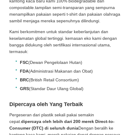
kantong kaca baru kami 100% biodegradable dan
compostable.tampilan semi-transparan yang sempurna
menampilkan pakaian seperti t-shirt dan pakaian olahraga
sambil menjaga mereka sepenuhnya dilindungi.
Kami berkomitmen untuk standar keberlanjutan dan
keselamatan global tertinggi. kemasan eko kami dengan
bangga didukung oleh sertifikasi internasional utama,
termasuk:
FSC
(Dewan Pengelolaan Hutan)
FDA
(Administrasi Makanan dan Obat)
BRC
(British Retail Consortium)
GRS
(Standar Daur Ulang Global)
Dipercaya oleh Yang Terbaik
Pergeseran dari plastik sekali pakai semakin
cepat.
dipercaya oleh lebih dari 200 merek Direct-to-
Consumer (DTC) di seluruh dunia
Dengan beralih ke
kantong kaca kami, merek pakaian dapat dengan percaya