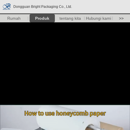
Dongguan Bright Packaging Co., Ltd.
Rumah
Produk
tentang kita
Hubungi kami
>>