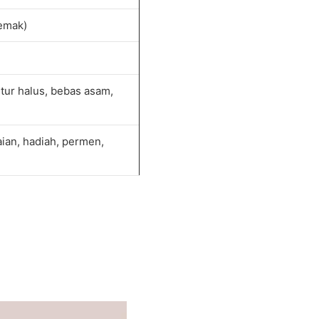
lemak)
stur halus, bebas asam,
ian, hadiah, permen,