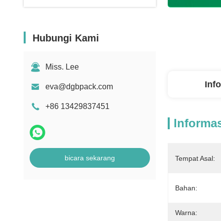
Hubungi Kami
Miss. Lee
Inf
eva@dgbpack.com
+86 13429837451
Informas
bicara sekarang
Tempat Asal:
Bahan:
Warna: