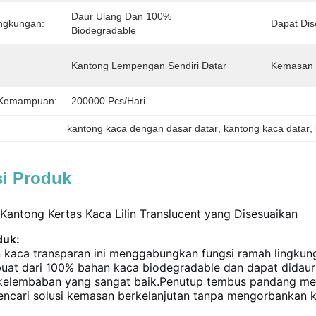
Daur Ulang Dan 100% 
ngkungan:
Dapat Dis
Biodegradable
Kantong Lempengan Sendiri Datar
Kemasan 
 Kemampuan:
200000 Pcs/hari
kantong kaca dengan dasar datar
, 
kantong kaca datar
, 
si Produk
Kantong Kertas Kaca Lilin Translucent yang Disesuaikan
duk:
lin kaca transparan ini menggabungkan fungsi ramah lingk
rbuat dari 100% bahan kaca biodegradable dan dapat didau
kelembaban yang sangat baik.Penutup tembus pandang memb
encari solusi kemasan berkelanjutan tanpa mengorbankan ku