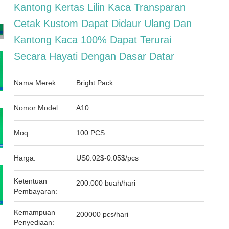
Kantong Kertas Lilin Kaca Transparan
Cetak Kustom Dapat Didaur Ulang Dan
Kantong Kaca 100% Dapat Terurai
Secara Hayati Dengan Dasar Datar
Nama Merek:
Bright Pack
Nomor Model:
A10
Moq:
100 PCS
Harga:
US0.02$-0.05$/pcs
Ketentuan
200.000 buah/hari
Pembayaran:
Kemampuan
200000 pcs/hari
Penyediaan: