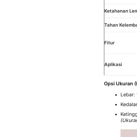
Ketahanan Le
Tahan Kelemb
Fitur
Aplikasi
Opsi Ukuran (
Lebar: 
Kedala
Keting
(Ukura