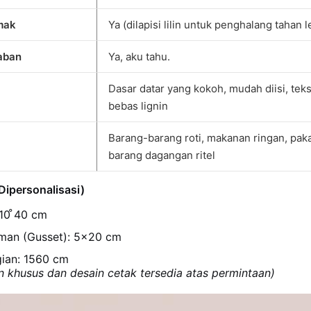
mak
Ya (dilapisi lilin untuk penghalang tahan 
aban
Ya, aku tahu.
Dasar datar yang kokoh, mudah diisi, tek
bebas lignin
Barang-barang roti, makanan ringan, paka
barang dagangan ritel
Dipersonalisasi)
10 ̊40 cm
man (Gusset): 5×20 cm
gian: 1560 cm
n khusus dan desain cetak tersedia atas permintaan)