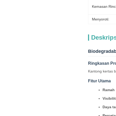
Kemasan Rinc
Menyoroti:
Deskrip
Biodegradab
Ringkasan Pr
Kantong kertas 
Fitur Utama
Ramah 
Visibil
Daya ta
Percet