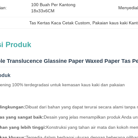
100 Buah Per Kantong 
ian:
Menyedia
18x33x6CM
Tas Kertas Kaca Cetak Custom
, 
Pakaian kaus kaki Kant
si Produk
le Translucence Glassine Paper Waxed Paper Tas P
oduk
bening 100% terdegradasi untuk kemasan kaus kaki dan pakaian
lingkungan:
Dibuat dari bahan yang dapat terurai secara alami tan
itas yang sangat baik:
Desain yang jelas menampilkan produk Anda untu
han yang lebih tinggi:
Konstruksi yang tahan air mata dan kokoh m
akan khusus:
Tersedia dalam berbagai ukuran dengan beberapa pilihan