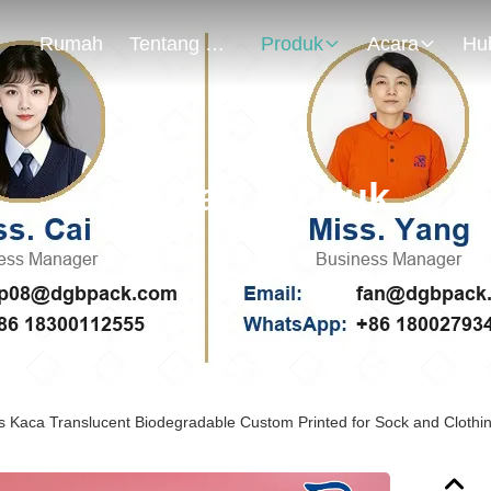
Rumah
Tentang Kami
Produk
Acara
Rincian Produk
s Kaca Translucent Biodegradable Custom Printed for Sock and Clothi