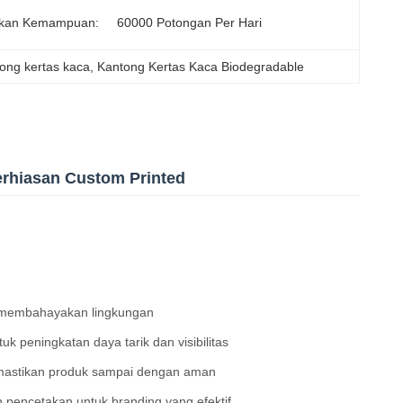
kan Kemampuan:
60000 Potongan Per Hari
ong kertas kaca
, 
Kantong Kertas Kaca Biodegradable
erhiasan Custom Printed
pa membahayakan lingkungan
k peningkatan daya tarik dan visibilitas
emastikan produk sampai dengan aman
 pencetakan untuk branding yang efektif