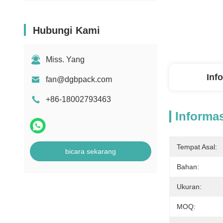
Hubungi Kami
Miss. Yang
Inf
fan@dgbpack.com
+86-18002793463
Informas
Tempat Asal:
bicara sekarang
Bahan:
Ukuran:
MOQ: