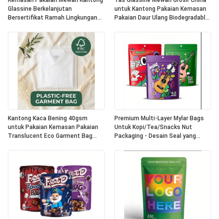
Kemasan Pakaian Mewah Kantong
Tas Glassine Mewah Grosir China
Glassine Berkelanjutan
untuk Kantong Pakaian Kemasan
Bersertifikat Ramah Lingkungan
Pakaian Daur Ulang Biodegradable
Pencetakan Digital Bulu Daur
Ramah Lingkungan Bersertifikat
Ulang UK OEM
Kantong Kaca Bening 40gsm
Premium Multi-Layer Mylar Bags
untuk Pakaian Kemasan Pakaian
Untuk Kopi/Tea/Snacks Nut
Translucent Eco Garment Bag
Packaging - Desain Seal yang
untuk Sertifikasi Daur Ulang
Dapat Digunakan Lagi
Biodegradable