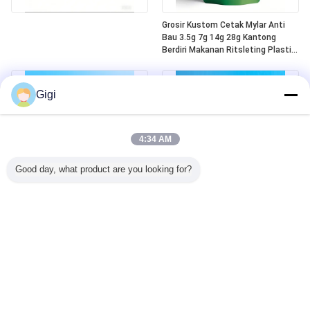
Grosir Kustom Cetak Mylar Anti
Bau 3.5g 7g 14g 28g Kantong
Berdiri Makanan Ritsleting Plastik
Laser Tereo 3.5g Kantong Dengan
Jendela
Gigi
4:34 AM
Good day, what product are you looking for?
Custom Anak Kunci Aman Panas
Kantong Mylar yang sudah siap
Seal Top Aluminium Mylar 5 Oz
pakai tahan bau tahan anak
Berdiri Zip Top Tas
Plastik tahan kekunci ritsleting
Kantong Mylar tahan anak