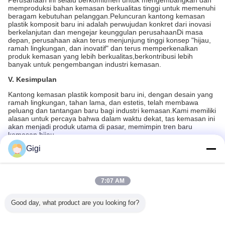
Perusahaan ini selalu berkomitmen untuk mengembangkan dan
memproduksi bahan kemasan berkualitas tinggi untuk memenuhi
beragam kebutuhan pelanggan.Peluncuran kantong kemasan
plastik komposit baru ini adalah perwujudan konkret dari inovasi
berkelanjutan dan mengejar keunggulan perusahaanDi masa
depan, perusahaan akan terus menjunjung tinggi konsep "hijau,
ramah lingkungan, dan inovatif" dan terus memperkenalkan
produk kemasan yang lebih berkualitas,berkontribusi lebih
banyak untuk pengembangan industri kemasan.
V. Kesimpulan
Kantong kemasan plastik komposit baru ini, dengan desain yang
ramah lingkungan, tahan lama, dan estetis, telah membawa
peluang dan tantangan baru bagi industri kemasan.Kami memiliki
alasan untuk percaya bahwa dalam waktu dekat, tas kemasan ini
akan menjadi produk utama di pasar, memimpin tren baru
kemasan hijau.
Gigi
Produk yang Direkomendasikan
7:07 AM
Good day, what product are you looking for?
GTA-Th