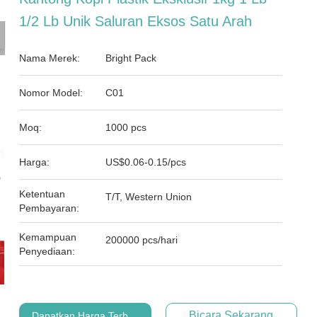
1/2 Lb Unik Saluran Eksos Satu Arah
Nama Merek:
Bright Pack
Nomor Model:
C01
Moq:
1000 pcs
Harga:
US$0.06-0.15/pcs
Ketentuan
T/T, Western Union
Pembayaran:
Kemampuan
200000 pcs/hari
Penyediaan:
Bicara Sekarang
Dapatkan Harga Terbaik