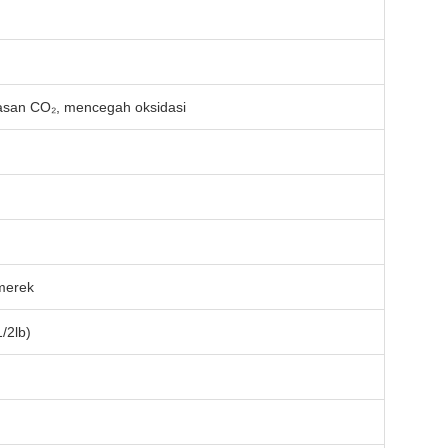
san CO₂, mencegah oksidasi
 merek
/2lb)