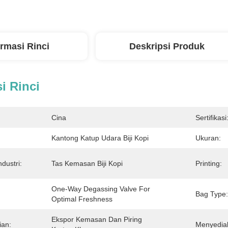
ormasi Rinci
Deskripsi Produk
i Rinci
Cina
Sertifikasi
Kantong Katup Udara Biji Kopi
Ukuran:
dustri:
Tas Kemasan Biji Kopi
Printing:
One-Way Degassing Valve For 
Bag Type:
Optimal Freshness
Ekspor Kemasan Dan Piring 
ian:
Menyedia