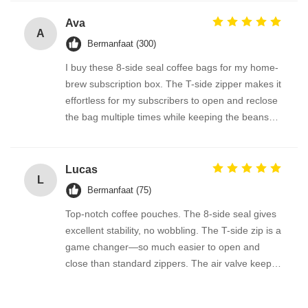
Lightweight but very durable, and I easily reuse it
for organizing small items around the kitchen.
Ava
A
Bermanfaat (300)
I buy these 8-side seal coffee bags for my home-
brew subscription box. The T-side zipper makes it
effortless for my subscribers to open and reclose
the bag multiple times while keeping the beans
fresh. The flat bottom gives the pouch a solid
footprint in the pantry, and the valve stops the bag
from ballooning. I love that the whole bag is
Lucas
L
PE/PE and accepted by Canadian recycling
Bermanfaat (75)
programs. The factory offered a great custom size
Top-notch coffee pouches. The 8-side seal gives
for my 340g bags. Very satisfied!
excellent stability, no wobbling. The T-side zip is a
game changer—so much easier to open and
close than standard zippers. The air valve keeps
my home-roasted beans fresh. Best part: they’re
tough enough to clean and reuse for muesli or