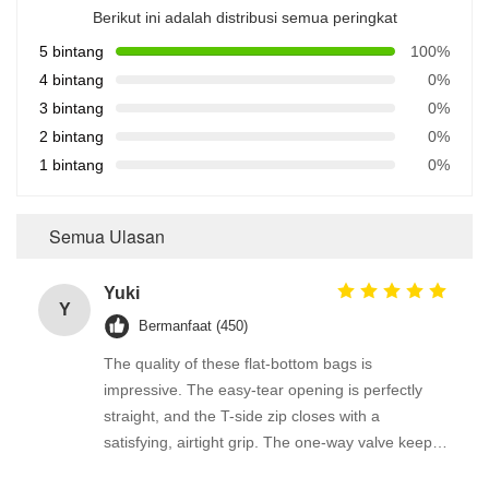
Berikut ini adalah distribusi semua peringkat
5 bintang
100%
4 bintang
0%
3 bintang
0%
2 bintang
0%
1 bintang
0%
Semua Ulasan
Yuki
Y
Bermanfaat (450)
The quality of these flat-bottom bags is
impressive. The easy-tear opening is perfectly
straight, and the T-side zip closes with a
satisfying, airtight grip. The one-way valve keeps
my freshly roasted beans in peak condition.