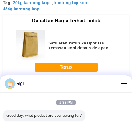
20kg kantong kopi
kantong biji kopi
dried fruit on camping trips.
Tag:
,
,
454g kantong kopi
Dapatkan Harga Terbaik untuk
Satu arah katup knalpot tas
kemasan kopi desain delapan
sisi penyegelan persegi bawah
Terus
Tas kopi
Gigi
Lebih
1:33 PM
Good day, what product are you looking for?
i Zipper
Tas Kemasan Biji
Perak 340G 454G
Tas Kopi T-Side
kantong
Sealing
Kopi Premium
1000G Komposisi
Zip Flat Bottom
dengan 
 Desain
Bahan Plastik
Standing Dengan
dat
Delapan
Kantong
Katup Udara