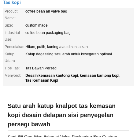
Tas kopi
Product
coffee bean air valve bag
Name:
Size:
custom made
Industrial
coffee bean packaging bag
Use:
Pencetakan:
Hitam, putih, kuning atau disesuaikan
Katup
Katup degassing satu arah untuk kesegaran optimal
Udara:
Tipe Tas:
Tas Bawah Persegi
Desain kemasan kantong kopi
kemasan kantong kopi
Menyorot:
,
,
Tas Kemasan Kopi
Satu arah katup knalpot tas kemasan
kopi desain delapan sisi penyegelan
persegi bawah
Kopi Biji One-Way Exhaust Valve Packaging Bag Custom