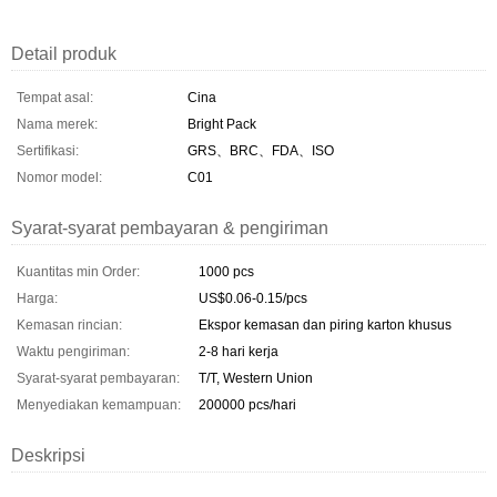
Detail produk
Tempat asal:
Cina
Nama merek:
Bright Pack
Sertifikasi:
GRS、BRC、FDA、ISO
Nomor model:
C01
Syarat-syarat pembayaran & pengiriman
Kuantitas min Order:
1000 pcs
Harga:
US$0.06-0.15/pcs
Kemasan rincian:
Ekspor kemasan dan piring karton khusus
Waktu pengiriman:
2-8 hari kerja
Syarat-syarat pembayaran:
T/T, Western Union
Menyediakan kemampuan:
200000 pcs/hari
Deskripsi