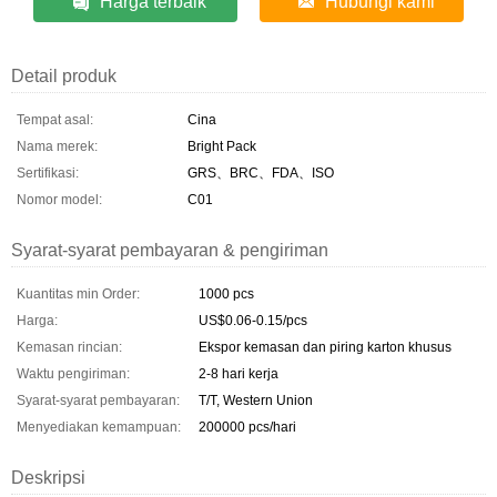
Harga terbaik
Hubungi kami
Detail produk
Tempat asal:
Cina
Nama merek:
Bright Pack
Sertifikasi:
GRS、BRC、FDA、ISO
Nomor model:
C01
Syarat-syarat pembayaran & pengiriman
Kuantitas min Order:
1000 pcs
Harga:
US$0.06-0.15/pcs
Kemasan rincian:
Ekspor kemasan dan piring karton khusus
Waktu pengiriman:
2-8 hari kerja
Syarat-syarat pembayaran:
T/T, Western Union
Menyediakan kemampuan:
200000 pcs/hari
Deskripsi