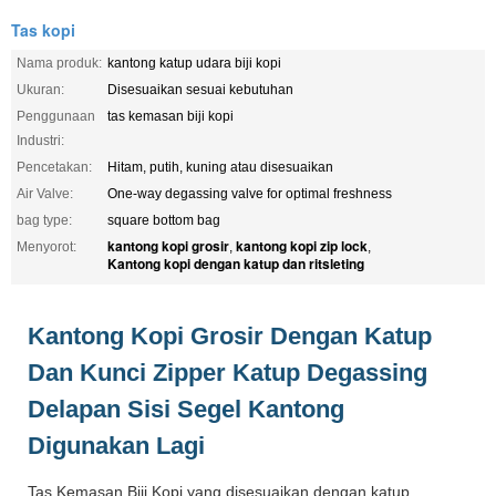
Tas kopi
Nama produk:
kantong katup udara biji kopi
Ukuran:
Disesuaikan sesuai kebutuhan
Penggunaan
tas kemasan biji kopi
Industri:
Pencetakan:
Hitam, putih, kuning atau disesuaikan
Air Valve:
One-way degassing valve for optimal freshness
bag type:
square bottom bag
kantong kopi grosir
kantong kopi zip lock
Menyorot:
,
,
Kantong kopi dengan katup dan ritsleting
Kantong Kopi Grosir Dengan Katup
Dan Kunci Zipper Katup Degassing
Delapan Sisi Segel Kantong
Digunakan Lagi
Tas Kemasan Biji Kopi yang disesuaikan dengan katup