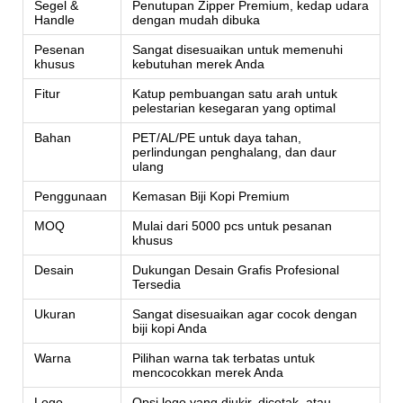
Segel &
Penutupan Zipper Premium, kedap udara
Handle
dengan mudah dibuka
Pesenan
Sangat disesuaikan untuk memenuhi
khusus
kebutuhan merek Anda
Fitur
Katup pembuangan satu arah untuk
pelestarian kesegaran yang optimal
Bahan
PET/AL/PE untuk daya tahan,
perlindungan penghalang, dan daur
ulang
Penggunaan
Kemasan Biji Kopi Premium
MOQ
Mulai dari 5000 pcs untuk pesanan
khusus
Desain
Dukungan Desain Grafis Profesional
Tersedia
Ukuran
Sangat disesuaikan agar cocok dengan
biji kopi Anda
Warna
Pilihan warna tak terbatas untuk
mencocokkan merek Anda
Logo
Opsi logo yang diukir, dicetak, atau