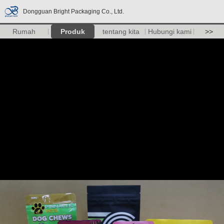
Dongguan Bright Packaging Co., Ltd.
Rumah
Produk
tentang kita
Hubungi kami
>>