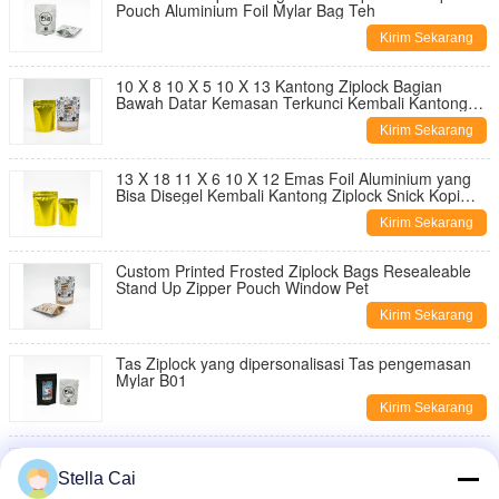
Pouch Aluminium Foil Mylar Bag Teh
Kirim Sekarang
10 X 8 10 X 5 10 X 13 Kantong Ziplock Bagian
Bawah Datar Kemasan Terkunci Kembali Kantong
Makanan Plastik Berdiri
Kirim Sekarang
13 X 18 11 X 6 10 X 12 Emas Foil Aluminium yang
Bisa Disegel Kembali Kantong Ziplock Snick Kopi
Metallized
Kirim Sekarang
Custom Printed Frosted Ziplock Bags Resealeable
Stand Up Zipper Pouch Window Pet
Kirim Sekarang
Tas Ziplock yang dipersonalisasi Tas pengemasan
Mylar B01
Kirim Sekarang
FDA Certified Flat Bottom Ziplock Bags |
Customizable Sizes/Logo | Food-Grade Leakproof
Stella Cai
Packaging for Snacks, Beverages & Cosmetics |