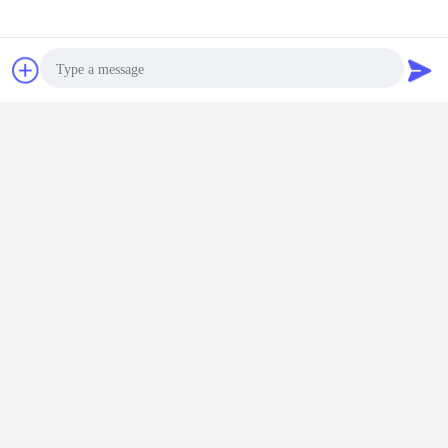
Obrolan
Quote request
suatu
Photo
Video Call
Audio Call