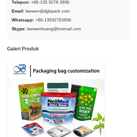
Telepon:
+86-135 9278 3896
Email:
leewen@dgbpack.com
Whatsapp:
+86-13592783896
Skype:
leewenhuang@hotmail.com
Galeri Produk