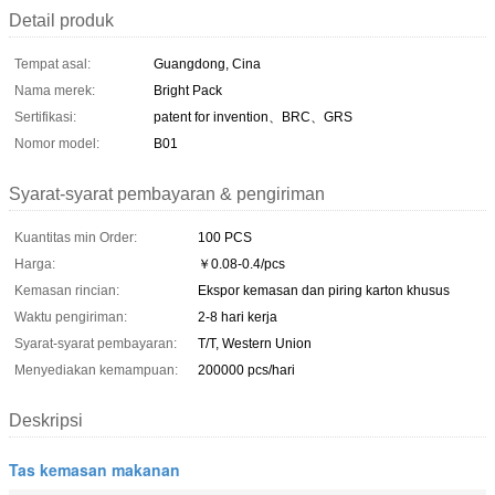
Detail produk
Tempat asal:
Guangdong, Cina
Nama merek:
Bright Pack
Sertifikasi:
patent for invention、BRC、GRS
Nomor model:
B01
Syarat-syarat pembayaran & pengiriman
Kuantitas min Order:
100 PCS
Harga:
￥0.08-0.4/pcs
Kemasan rincian:
Ekspor kemasan dan piring karton khusus
Waktu pengiriman:
2-8 hari kerja
Syarat-syarat pembayaran:
T/T, Western Union
Menyediakan kemampuan:
200000 pcs/hari
Deskripsi
Tas kemasan makanan