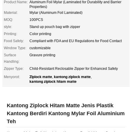
Product Name:
Aluminum Foil Mylar (Laminated for Durability and Barrier
Properties)
Material:
Mylar (Aluminum Foil Laminated)
MOQ:
100PCS
style:
Stand up pouch bag with zipper
Printing:
Color printing
Food Safety:
Compliant with FDA and EU Regulations for Food Contact
Window Type:
customizable
Surface
Gravure printing
Handling:
Zipper Type:
Child-Resistant Reclosable Zipper for Enhanced Safety
Ziplock matte
kantong ziplock matte
Menyorot:
,
,
kantong ziplock hitam matte
Kantong Ziplock Hitam Matte Jenis Plastik
Kantong Berdiri Kantong Mylar Foil Aluminium
Teh