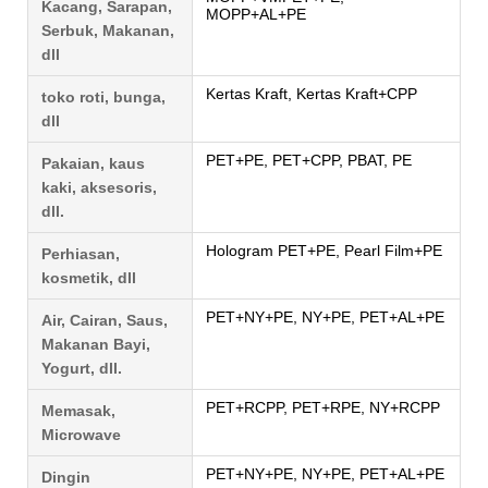
Kacang, Sarapan,
MOPP+AL+PE
Serbuk, Makanan,
dll
Kertas Kraft, Kertas Kraft+CPP
toko roti, bunga,
dll
PET+PE, PET+CPP, PBAT, PE
Pakaian, kaus
kaki, aksesoris,
dll.
Hologram PET+PE, Pearl Film+PE
Perhiasan,
kosmetik, dll
PET+NY+PE, NY+PE, PET+AL+PE
Air, Cairan, Saus,
Makanan Bayi,
Yogurt, dll.
PET+RCPP, PET+RPE, NY+RCPP
Memasak,
Microwave
PET+NY+PE, NY+PE, PET+AL+PE
Dingin