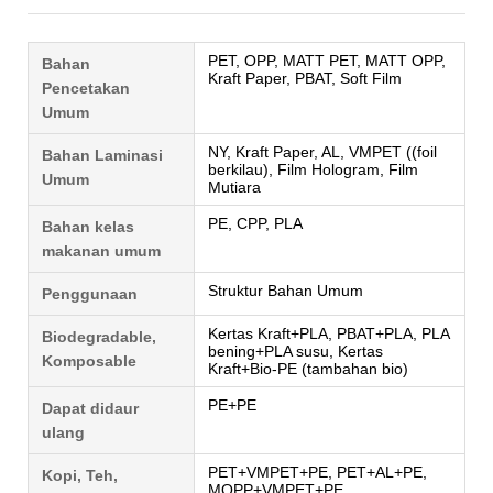
PET, OPP, MATT PET, MATT OPP,
Bahan
Kraft Paper, PBAT, Soft Film
Pencetakan
Umum
NY, Kraft Paper, AL, VMPET ((foil
Bahan Laminasi
berkilau), Film Hologram, Film
Umum
Mutiara
PE, CPP, PLA
Bahan kelas
makanan umum
Struktur Bahan Umum
Penggunaan
Kertas Kraft+PLA, PBAT+PLA, PLA
Biodegradable,
bening+PLA susu, Kertas
Komposable
Kraft+Bio-PE (tambahan bio)
PE+PE
Dapat didaur
ulang
PET+VMPET+PE, PET+AL+PE,
Kopi, Teh,
MOPP+VMPET+PE,