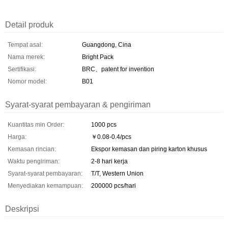
Detail produk
Tempat asal:
Guangdong, Cina
Nama merek:
Bright Pack
Sertifikasi:
BRC、patent for invention
Nomor model:
B01
Syarat-syarat pembayaran & pengiriman
Kuantitas min Order:
1000 pcs
Harga:
￥0.08-0.4/pcs
Kemasan rincian:
Ekspor kemasan dan piring karton khusus
Waktu pengiriman:
2-8 hari kerja
Syarat-syarat pembayaran:
T/T, Western Union
Menyediakan kemampuan:
200000 pcs/hari
Deskripsi