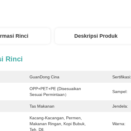
ormasi Rinci
Deskripsi Produk
i Rinci
GuanDong Cina
Sertifikasi
OPP+PET+PE (Disesuaikan 
Sampel:
Sesuai Permintaan）
Tas Makanan
Jendela:
Kacang-Kacangan, Permen, 
Makanan Ringan, Kopi Bubuk, 
Warna:
Teh, Dll.