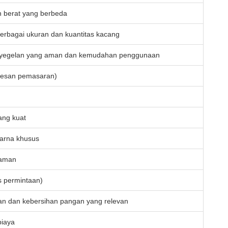
an berat yang berbeda
rbagai ukuran dan kuantitas kacang
 penyegelan yang aman dan kemudahan penggunaan
 pesan pemasaran)
ang kuat
warna khusus
yaman
s permintaan)
n dan kebersihan pangan yang relevan
biaya