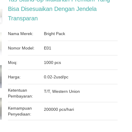
Bisa Disesuaikan Dengan Jendela
Transparan
Nama Merek:
Bright Pack
Nomor Model:
E01
Moq:
1000 pcs
Harga:
0.02-2usd/pc
Ketentuan
T/T, Western Union
Pembayaran:
Kemampuan
200000 pcs/hari
Penyediaan: