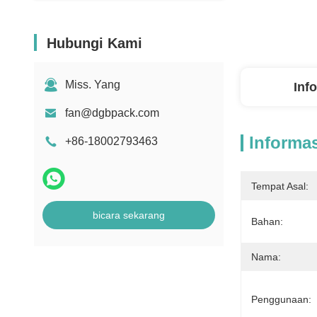
Hubungi Kami
Miss. Yang
Inf
fan@dgbpack.com
Informas
+86-18002793463
Tempat Asal:
bicara sekarang
Bahan:
Nama:
Penggunaan: