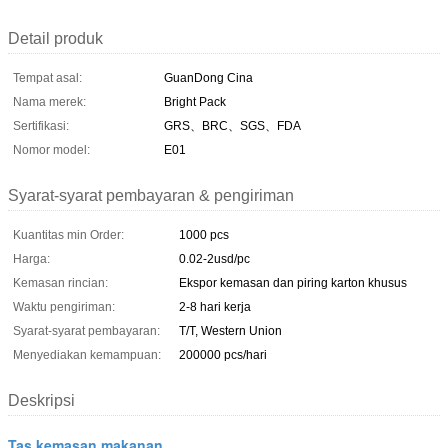
Detail produk
Tempat asal:
GuanDong Cina
Nama merek:
Bright Pack
Sertifikasi:
GRS、BRC、SGS、FDA
Nomor model:
E01
Syarat-syarat pembayaran & pengiriman
Kuantitas min Order:
1000 pcs
Harga:
0.02-2usd/pc
Kemasan rincian:
Ekspor kemasan dan piring karton khusus
Waktu pengiriman:
2-8 hari kerja
Syarat-syarat pembayaran:
T/T, Western Union
Menyediakan kemampuan:
200000 pcs/hari
Deskripsi
Tas kemasan makanan