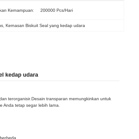
kan Kemampuan:
200000 Pcs/hari
us
, 
Kemasan Biskuit Seal yang kedap udara
el kedap udara
dan terorganisir.Desain transparan memungkinkan untuk
 Anda tetap segar lebih lama.
 berbeda