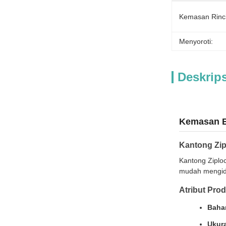
Kemasan Rinc
Menyoroti:
Deskrip
Kemasan B
Kantong Zip
Kantong Ziplo
mudah mengide
Atribut Pro
Baha
Ukur