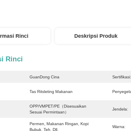
ormasi Rinci
Deskripsi Produk
i Rinci
GuanDong Cina
Sertifikasi
Tas Ritsleting Makanan
Penyegel
OPP/VMPET/PE（Disesuaikan 
Jendela:
Sesuai Permintaan）
Permen, Makanan Ringan, Kopi 
Warna:
Bubuk, Teh, Dll.