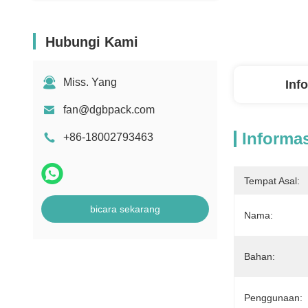
Hubungi Kami
Miss. Yang
Inf
fan@dgbpack.com
Informas
+86-18002793463
Tempat Asal:
bicara sekarang
Nama:
Bahan:
Penggunaan: