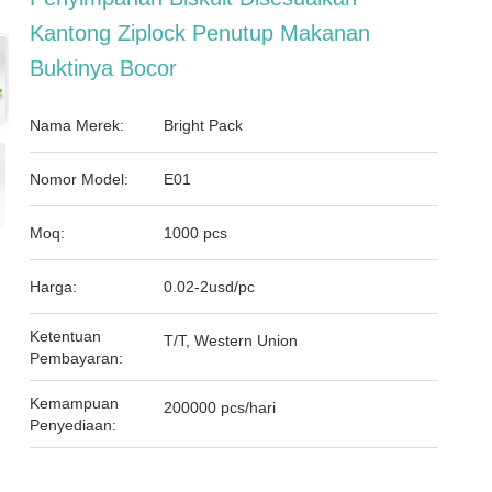
Kantong Ziplock Penutup Makanan
Buktinya Bocor
Nama Merek:
Bright Pack
Nomor Model:
E01
Moq:
1000 pcs
Harga:
0.02-2usd/pc
Ketentuan
T/T, Western Union
Pembayaran:
Kemampuan
200000 pcs/hari
Penyediaan: