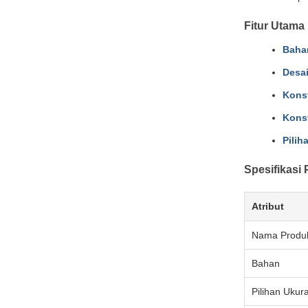
Fitur Utama
Baha
Desai
Konst
Konst
Pilih
Spesifikasi
Atribut
Nama Produ
Bahan
Pilihan Ukur