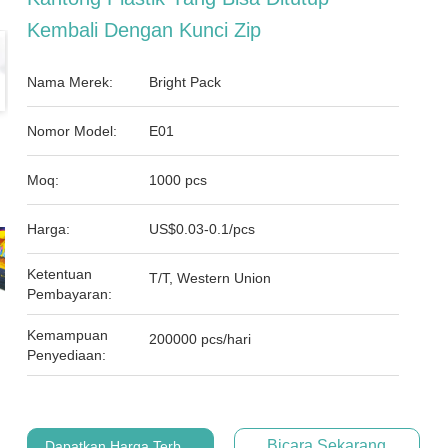
Kembali Dengan Kunci Zip
Nama Merek:
Bright Pack
Nomor Model:
E01
Moq:
1000 pcs
Harga:
US$0.03-0.1/pcs
Ketentuan
T/T, Western Union
Pembayaran:
Kemampuan
200000 pcs/hari
Penyediaan:
Bicara Sekarang
Dapatkan Harga Terbaik