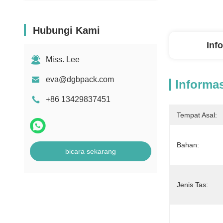
Hubungi Kami
Inf
Miss. Lee
eva@dgbpack.com
Informas
+86 13429837451
Tempat Asal:
Bahan:
bicara sekarang
Jenis Tas: