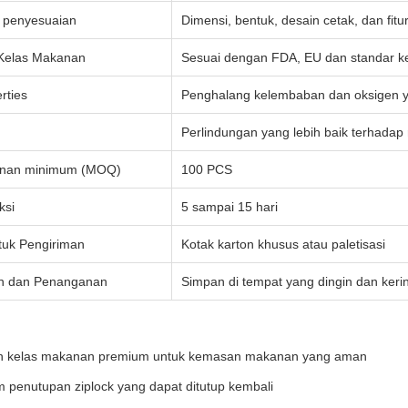
penyesuaian
Dimensi, bentuk, desain cetak, dan fi
Kelas Makanan
Sesuai dengan FDA, EU dan standar k
rties
Penghalang kelembaban dan oksigen y
Perlindungan yang lebih baik terhadap
anan minimum (MOQ)
100 PCS
ksi
5 sampai 15 hari
uk Pengiriman
Kotak karton khusus atau paletisasi
n dan Penanganan
Simpan di tempat yang dingin dan kerin
n kelas makanan premium untuk kemasan makanan yang aman
m penutupan ziplock yang dapat ditutup kembali