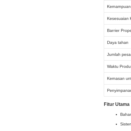
Kemampuan 
Kesesuaian 
Barrier Prope
Daya tahan
Jumlah pes
Waktu Produ
Kemasan unt
Penyimpana
Fitur Utama
Baha
Siste