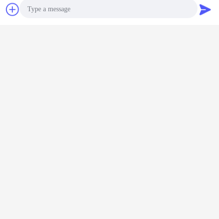
Obrolan
Quote request
suatu
Photo
Video Call
Audio Call