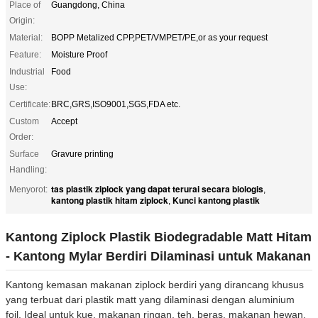
Place of
Guangdong, China
Origin:
Material:
BOPP Metalized CPP,PET/VMPET/PE,or as your request
Feature:
Moisture Proof
Industrial
Food
Use:
Certificate:
BRC,GRS,ISO9001,SGS,FDA etc.
Custom
Accept
Order:
Surface
Gravure printing
Handling:
tas plastik ziplock yang dapat terurai secara biologis
Menyorot:
,
kantong plastik hitam ziplock
Kunci kantong plastik
,
Kantong Ziplock Plastik Biodegradable Matt Hitam
- Kantong Mylar Berdiri Dilaminasi untuk Makanan
Kantong kemasan makanan ziplock berdiri yang dirancang khusus
yang terbuat dari plastik matt yang dilaminasi dengan aluminium
foil. Ideal untuk kue, makanan ringan, teh, beras, makanan hewan,