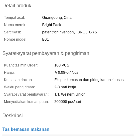
Detail produk
Tempat asal:
Guangdong, Cina
Nama merek:
Bright Pack
Sertifikasi:
patent for invention、BRC、GRS
Nomor model:
B01
Syarat-syarat pembayaran & pengiriman
Kuantitas min Order:
100 PCS
Harga:
￥0.08-0.4/pcs
Kemasan rincian:
Ekspor kemasan dan piring karton khusus
Waktu pengiriman:
2-8 hari kerja
Syarat-syarat pembayaran:
T/T, Western Union
Menyediakan kemampuan:
200000 pcs/hari
Deskripsi
Tas kemasan makanan