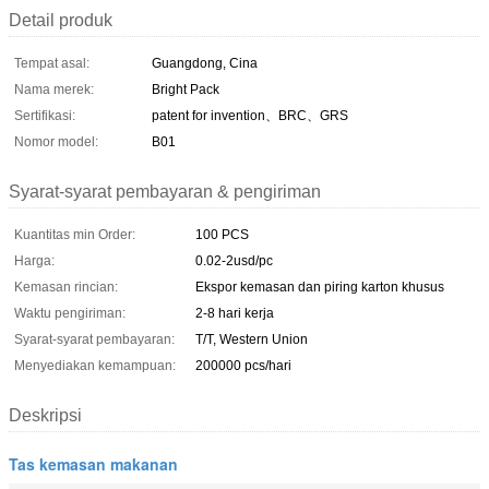
Detail produk
Tempat asal:
Guangdong, Cina
Nama merek:
Bright Pack
Sertifikasi:
patent for invention、BRC、GRS
Nomor model:
B01
Syarat-syarat pembayaran & pengiriman
Kuantitas min Order:
100 PCS
Harga:
0.02-2usd/pc
Kemasan rincian:
Ekspor kemasan dan piring karton khusus
Waktu pengiriman:
2-8 hari kerja
Syarat-syarat pembayaran:
T/T, Western Union
Menyediakan kemampuan:
200000 pcs/hari
Deskripsi
Tas kemasan makanan