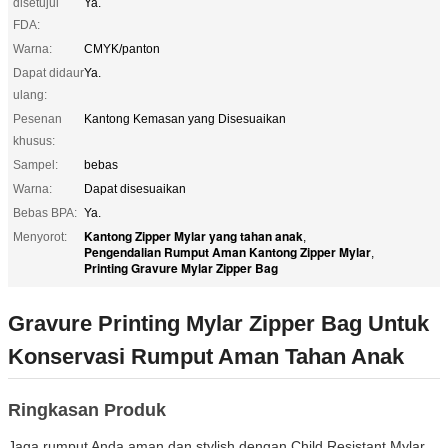
disetujui
Ya.
FDA:
Warna:
CMYK/panton
Dapat didaur
Ya.
ulang:
Pesenan
Kantong Kemasan yang Disesuaikan
khusus:
Sampel:
bebas
Warna:
Dapat disesuaikan
Bebas BPA:
Ya.
Kantong Zipper Mylar yang tahan anak
Menyorot:
,
Pengendalian Rumput Aman Kantong Zipper Mylar
,
Printing Gravure Mylar Zipper Bag
Gravure Printing Mylar Zipper Bag Untuk
Konservasi Rumput Aman Tahan Anak
Ringkasan Produk
Jaga rumput Anda aman dan stylish dengan Child Resistant Mylar