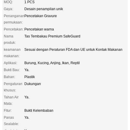
MOQ:
1 PCS
Gaya:
Desain penampilan unik
Penanganan
Pencetakan Gravure
permukaan:
Pencetakan:
Pencetakan warna
Nama
Tas Tembakau Premium SafeGuard
produk:
keamanan
Sesuai dengan Peraturan FDA dan UE untuk Kontak Makanan
makanan:
Aplikasi:
Burung, Kucing, Anjing, Ikan, Reptil
Bukti Bau:
Ya.
Bahan:
Plastik
Pengaturan
Dukungan
khusus:
Tahan Air
Ya.
Mata:
Fitur:
Bukti Kelembaban
Panas
Ya.
Sealable: