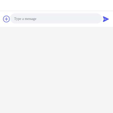
Obrolan
Quote request
suatu
Photo
Video Call
Audio Call