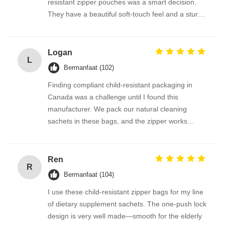
resistant zipper pouches was a smart decision.
They have a beautiful soft-touch feel and a sturdy
double-track zipper that snaps shut firmly. The
automatic roll film works beautifully on our packing
line, and the delivery was prompt. 강력 추천합니
Logan
L
다!
Bermanfaat (102)
Finding compliant child-resistant packaging in
Canada was a challenge until I found this
manufacturer. We pack our natural cleaning
sachets in these bags, and the zipper works
perfectly every time. The transparent window
option on the roll film lets the product show
beautifully. Fast shipping, excellent print quality,
Ren
R
and fantastic support from the team.
Bermanfaat (104)
I use these child-resistant zipper bags for my line
of dietary supplement sachets. The one-push lock
design is very well made—smooth for the elderly