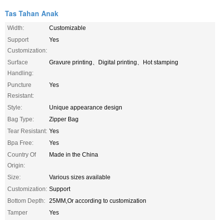
Tas Tahan Anak
Width:
Customizable
Support
Yes
Customization:
Surface
Gravure printing、Digital printing、Hot stamping
Handling:
Puncture
Yes
Resistant:
Style:
Unique appearance design
Bag Type:
Zipper Bag
Tear Resistant:
Yes
Bpa Free:
Yes
Country Of
Made in the China
Origin:
Size:
Various sizes available
Customization:
Support
Bottom Depth:
25MM,Or according to customization
Tamper
Yes