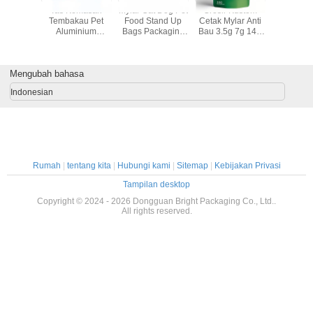
1 Pound
Tas Kemasan
Mylar Cat Dog Pet
Grosir Kustom
Kantong Z
Tas Mylar
Tembakau Pet
Food Stand Up
Cetak Mylar Anti
Mylar Tah
au Proof
Aluminium
Bags Packaging
Bau 3.5g 7g 14g
untuk Tem
tahan
Komposit
Bags dengan
28g Kantong
35 Kan
 Zipper
Kelembaban
Zipper Top
Berdiri Makanan
nci
Proof Zipper Bag
Closure Moisture
Ritsleting Plastik
Mengubah bahasa
Proof
Laser Tereo 3.5g
Kantong Dengan
Indonesian
Jendela
Rumah
|
tentang kita
|
Hubungi kami
|
Sitemap
|
Kebijakan Privasi
Tampilan desktop
Copyright © 2024 - 2026 Dongguan Bright Packaging Co., Ltd..
All rights reserved.