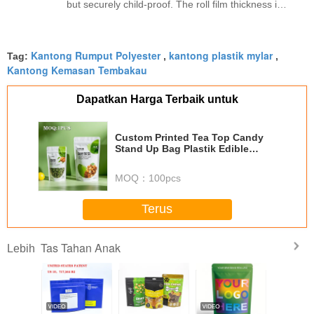
but securely child-proof. The roll film thickness is
just right, no tearing during sealing, and the pre-
printed registration marks are accurate. ありがと
Kantong Rumput Polyester
kantong plastik mylar
うございます for the reliable product.
Tag:
,
,
Kantong Kemasan Tembakau
Dapatkan Harga Terbaik untuk
Custom Printed Tea Top Candy
Stand Up Bag Plastik Edible
Reselasable 3.5g 7g 14g 1oz 1lb
1kg Food Frosted Mylar Zipper
MOQ：
100pcs
Bag
Terus
Tas Tahan Anak
Lebih