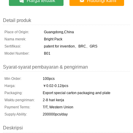
Harga terbaik
Hubungi kami
Detail produk
Place of Origin:
Guangdong,China
Nama merek:
Bright Pack
Sertifikasi:
patent for invention、BRC、GRS
Model Number:
B01
Syarat-syarat pembayaran & pengiriman
Min Order:
100pcs
Harga:
￥0.02-0.12/pcs
Packaging:
Export special carton packaging and plate
Waktu pengiriman:
2-8 hari kerja
Payment Terms:
T/T, Western Union
Supply Ability:
200000pcs/day
Deskripsi