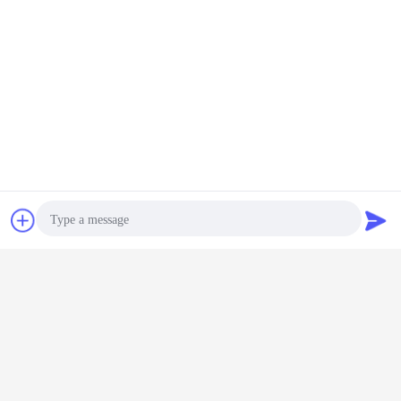
Obrolan
Quote request
suatu
Photo
Video Call
Audio Call