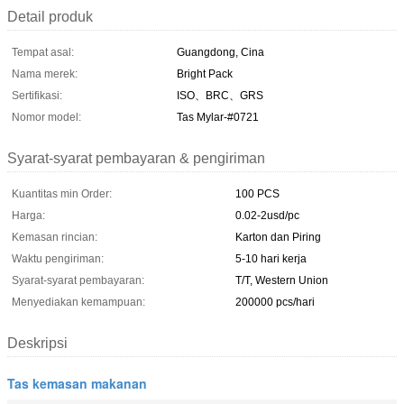
Detail produk
Tempat asal:
Guangdong, Cina
Nama merek:
Bright Pack
Sertifikasi:
ISO、BRC、GRS
Nomor model:
Tas Mylar-#0721
Syarat-syarat pembayaran & pengiriman
Kuantitas min Order:
100 PCS
Harga:
0.02-2usd/pc
Kemasan rincian:
Karton dan Piring
Waktu pengiriman:
5-10 hari kerja
Syarat-syarat pembayaran:
T/T, Western Union
Menyediakan kemampuan:
200000 pcs/hari
Deskripsi
Tas kemasan makanan