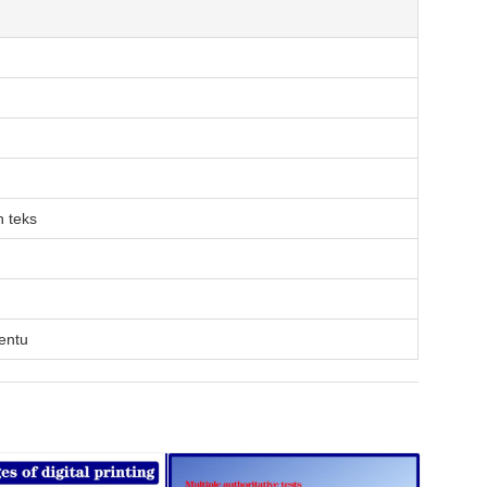
n teks
entu