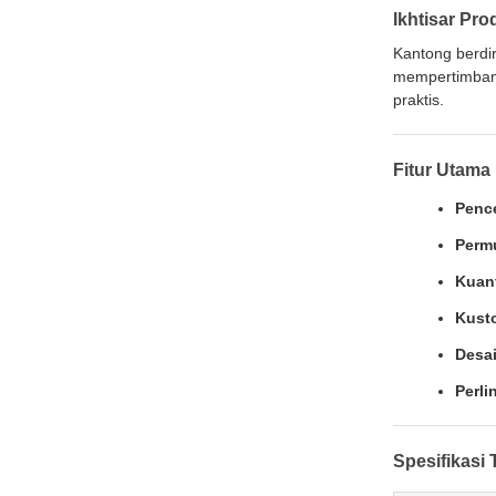
Ikhtisar Pro
Kantong berdi
mempertimbang
praktis.
Fitur Utama
Penc
Perm
Kuant
Kust
Desai
Perli
Spesifikasi 