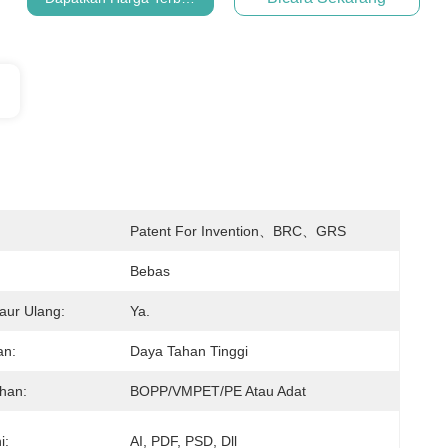
:
Patent For Invention、BRC、GRS
Bebas
aur Ulang:
Ya.
an:
Daya Tahan Tinggi
han:
BOPP/VMPET/PE Atau Adat
i:
AI, PDF, PSD, Dll