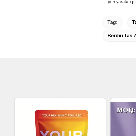
persyaratan p
Tag:
T
Berdiri Tas 