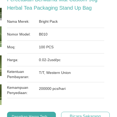
Herbal Tea Packaging Stand Up Bag
Nama Merek:
Bright Pack
Nomor Model:
B010
Moq:
100 PCS
Harga:
0.02-2usd/pc
Ketentuan
T/T, Western Union
Pembayaran:
Kemampuan
200000 pcs/hari
Penyediaan:
Bicara Sekarang
Dapatkan Harga Terbaik