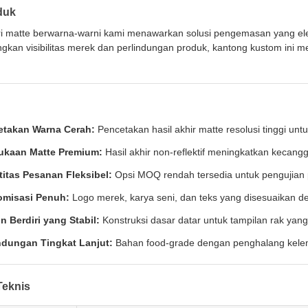
duk
ri matte berwarna-warni kami menawarkan solusi pengemasan yang ele
kan visibilitas merek dan perlindungan produk, kantong kustom ini me
etakan Warna Cerah:
Pencetakan hasil akhir matte resolusi tinggi un
ukaan Matte Premium:
Hasil akhir non-reflektif meningkatkan kecang
itas Pesanan Fleksibel:
Opsi MOQ rendah tersedia untuk pengujian
omisasi Penuh:
Logo merek, karya seni, dan teks yang disesuaikan de
n Berdiri yang Stabil:
Konstruksi dasar datar untuk tampilan rak yang
ndungan Tingkat Lanjut:
Bahan food-grade dengan penghalang kele
Teknis