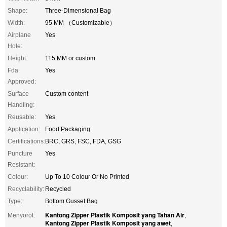
Shape:
Three-Dimensional Bag
Width:
95 MM （Customizable）
Airplane
Yes
Hole:
Height:
115 MM or custom
Fda
Yes
Approved:
Surface
Custom content
Handling:
Reusable:
Yes
Application:
Food Packaging
Certifications:
BRC, GRS, FSC, FDA, GSG
Puncture
Yes
Resistant:
Colour:
Up To 10 Colour Or No Printed
Recyclability:
Recycled
Type:
Bottom Gusset Bag
Kantong Zipper Plastik Komposit yang Tahan Air
Menyorot:
,
Kantong Zipper Plastik Komposit yang awet
,