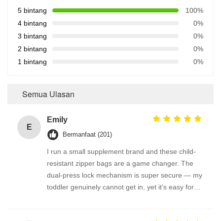
5 bintang
100%
4 bintang
0%
3 bintang
0%
2 bintang
0%
1 bintang
0%
Semua Ulasan
Emily
E
Bermanfaat (201)
I run a small supplement brand and these child-
resistant zipper bags are a game changer. The
dual-press lock mechanism is super secure — my
toddler genuinely cannot get in, yet it’s easy for
adults. We use them for melatonin gummies and
vitamin D pouches. The material is thick and