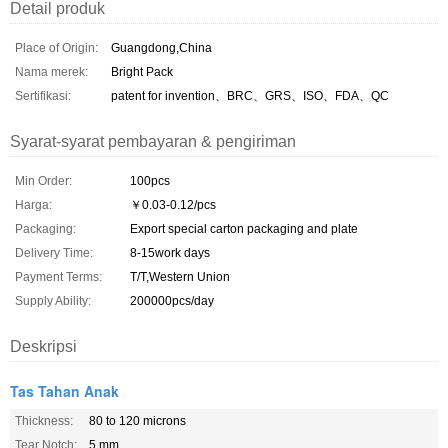
Detail produk
Place of Origin:
Guangdong,China
Nama merek:
Bright Pack
Sertifikasi:
patent for invention、BRC、GRS、ISO、FDA、QC
Syarat-syarat pembayaran & pengiriman
Min Order:
100pcs
Harga:
￥0.03-0.12/pcs
Packaging:
Export special carton packaging and plate
Delivery Time:
8-15work days
Payment Terms:
T/T,Western Union
Supply Ability:
200000pcs/day
Deskripsi
Tas Tahan Anak
Thickness:
80 to 120 microns
Tear Notch:
5 mm