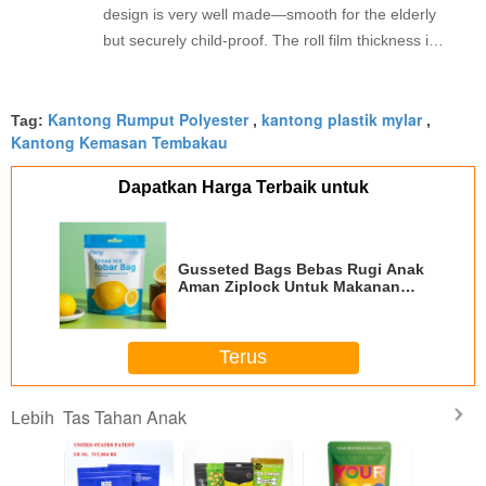
design is very well made—smooth for the elderly
but securely child-proof. The roll film thickness is
just right, no tearing during sealing, and the pre-
printed registration marks are accurate. ありがと
Kantong Rumput Polyester
kantong plastik mylar
うございます for the reliable product.
Tag:
,
,
Kantong Kemasan Tembakau
Dapatkan Harga Terbaik untuk
Gusseted Bags Bebas Rugi Anak
Aman Ziplock Untuk Makanan
Grosir
Terus
Tas Tahan Anak
Lebih