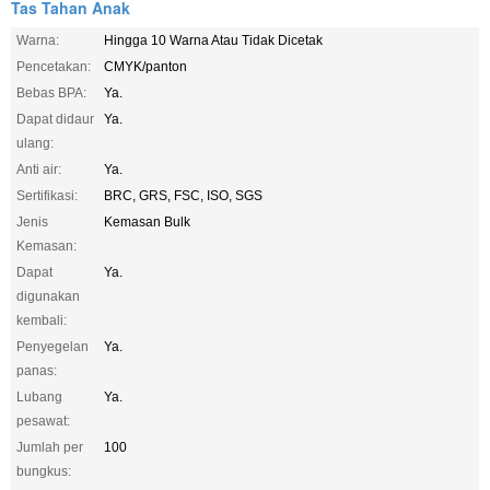
Tas Tahan Anak
Warna:
Hingga 10 Warna Atau Tidak Dicetak
Pencetakan:
CMYK/panton
Bebas BPA:
Ya.
Dapat didaur
Ya.
ulang:
Anti air:
Ya.
Sertifikasi:
BRC, GRS, FSC, ISO, SGS
Jenis
Kemasan Bulk
Kemasan:
Dapat
Ya.
digunakan
kembali:
Penyegelan
Ya.
panas:
Lubang
Ya.
pesawat:
Jumlah per
100
bungkus: