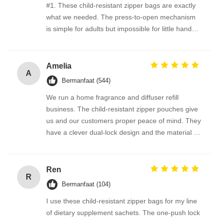
#1. These child-resistant zipper bags are exactly
what we needed. The press-to-open mechanism
is simple for adults but impossible for little hands
to figure out. The roll film feeds flawlessly through
our vertical form-fill-seal machine. Very consistent
quality—this supplier is a keeper.
Amelia
A
Bermanfaat (544)
We run a home fragrance and diffuser refill
business. The child-resistant zipper pouches give
us and our customers proper peace of mind. They
have a clever dual-lock design and the material is
sturdy enough to hold oil bottles without leaking.
We also order the custom-size roll stock, and the
packing process has been brilliant. Highly
Ren
R
recommended.
Bermanfaat (104)
I use these child-resistant zipper bags for my line
of dietary supplement sachets. The one-push lock