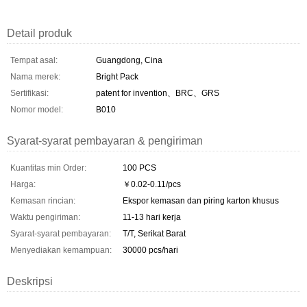
Detail produk
Tempat asal:
Guangdong, Cina
Nama merek:
Bright Pack
Sertifikasi:
patent for invention、BRC、GRS
Nomor model:
B010
Syarat-syarat pembayaran & pengiriman
Kuantitas min Order:
100 PCS
Harga:
￥0.02-0.11/pcs
Kemasan rincian:
Ekspor kemasan dan piring karton khusus
Waktu pengiriman:
11-13 hari kerja
Syarat-syarat pembayaran:
T/T, Serikat Barat
Menyediakan kemampuan:
30000 pcs/hari
Deskripsi