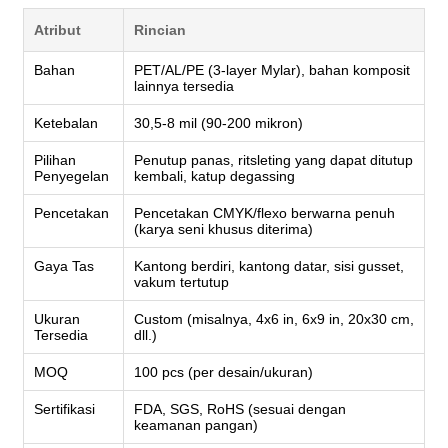
Atribut
Rincian
Bahan
PET/AL/PE (3-layer Mylar), bahan komposit
lainnya tersedia
Ketebalan
30,5-8 mil (90-200 mikron)
Pilihan
Penutup panas, ritsleting yang dapat ditutup
Penyegelan
kembali, katup degassing
Pencetakan
Pencetakan CMYK/flexo berwarna penuh
(karya seni khusus diterima)
Gaya Tas
Kantong berdiri, kantong datar, sisi gusset,
vakum tertutup
Ukuran
Custom (misalnya, 4x6 in, 6x9 in, 20x30 cm,
Tersedia
dll.)
MOQ
100 pcs (per desain/ukuran)
Sertifikasi
FDA, SGS, RoHS (sesuai dengan
keamanan pangan)