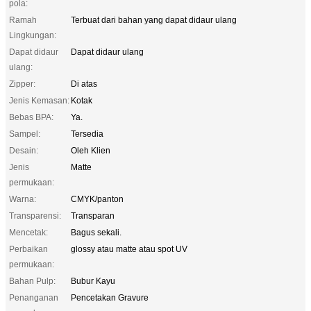
pola:
Ramah
Terbuat dari bahan yang dapat didaur ulang
Lingkungan:
Dapat didaur
Dapat didaur ulang
ulang:
Zipper:
Di atas
Jenis Kemasan:
Kotak
Bebas BPA:
Ya.
Sampel:
Tersedia
Desain:
Oleh Klien
Jenis
Matte
permukaan:
Warna:
CMYK/panton
Transparensi:
Transparan
Mencetak:
Bagus sekali.
Perbaikan
glossy atau matte atau spot UV
permukaan:
Bahan Pulp:
Bubur Kayu
Penanganan
Pencetakan Gravure