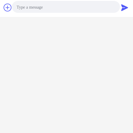
Obrolan
Quote request
suatu
Photo
Video Call
Audio Call