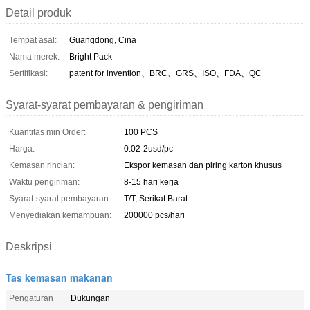
Detail produk
Tempat asal:
Guangdong, Cina
Nama merek:
Bright Pack
Sertifikasi:
patent for invention、BRC、GRS、ISO、FDA、QC
Syarat-syarat pembayaran & pengiriman
Kuantitas min Order:
100 PCS
Harga:
0.02-2usd/pc
Kemasan rincian:
Ekspor kemasan dan piring karton khusus
Waktu pengiriman:
8-15 hari kerja
Syarat-syarat pembayaran:
T/T, Serikat Barat
Menyediakan kemampuan:
200000 pcs/hari
Deskripsi
Tas kemasan makanan
Pengaturan
Dukungan