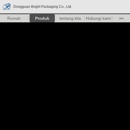
Dongguan Bright Packaging Co., Ltd.
Rumah
Produk
tentang kita
Hubungi kami
>>