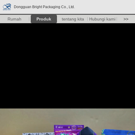
Dongguan Bright Packaging Co., Ltd.
Rumah
Produk
tentang kita
Hubungi kami
>>