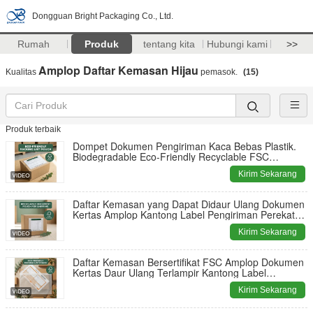
Dongguan Bright Packaging Co., Ltd.
Rumah
Produk
tentang kita
Hubungi kami
>>
Amplop Daftar Kemasan Hijau
Kualitas
pemasok.
(15)
Produk terbaik
Dompet Dokumen Pengiriman Kaca Bebas Plastik.
Biodegradable Eco-Friendly Recyclable FSC
Certified Bulk Custom Enclosed Wallet
Kirim Sekarang
Daftar Kemasan yang Dapat Didaur Ulang Dokumen
Kertas Amplop Kantong Label Pengiriman Perekat
Diri Plastik Tertutup Gratis FSC
Kirim Sekarang
Daftar Kemasan Bersertifikat FSC Amplop Dokumen
Kertas Daur Ulang Terlampir Kantong Label
Pengiriman Berperekat
Kirim Sekarang