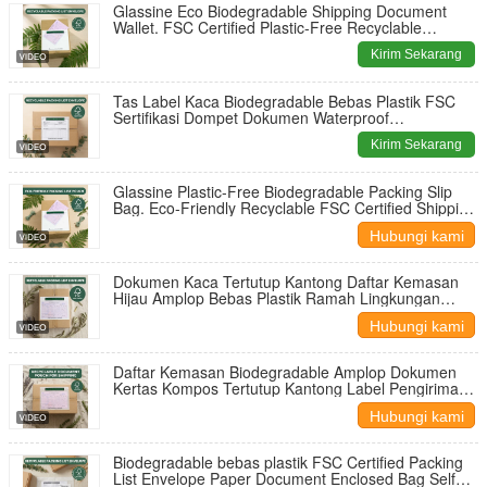
Glassine Eco Biodegradable Shipping Document
Wallet. FSC Certified Plastic-Free Recyclable
Custom Bulk Envelope
Kirim Sekarang
Tas Label Kaca Biodegradable Bebas Plastik FSC
Sertifikasi Dompet Dokumen Waterproof
Berkelanjutan untuk Pengiriman Daur Ulang
Kirim Sekarang
Glassine Plastic-Free Biodegradable Packing Slip
Bag. Eco-Friendly Recyclable FSC Certified Shipping
Envelope OEM
Hubungi kami
Dokumen Kaca Tertutup Kantong Daftar Kemasan
Hijau Amplop Bebas Plastik Ramah Lingkungan
Dapat Terurai | Tahan Air Minyak Kustom Grosir
Hubungi kami
Daftar Kemasan Biodegradable Amplop Dokumen
Kertas Kompos Tertutup Kantong Label Pengiriman
Perekat Diri
Hubungi kami
Biodegradable bebas plastik FSC Certified Packing
List Envelope Paper Document Enclosed Bag Self