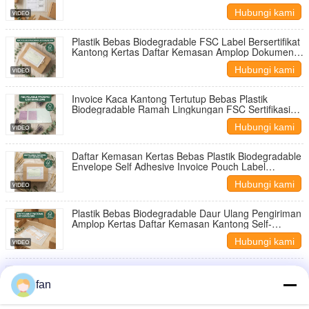
Adhesive Shipping Label Dompet
Hubungi kami
Plastik Bebas Biodegradable FSC Label Bersertifikat
Kantong Kertas Daftar Kemasan Amplop Dokumen
Perekat Sendiri Dompet
Hubungi kami
Invoice Kaca Kantong Tertutup Bebas Plastik
Biodegradable Ramah Lingkungan FSC Sertifikasi
Daftar Kemasan Daur Ulang Amplop Custom
Hubungi kami
Daftar Kemasan Kertas Bebas Plastik Biodegradable
Envelope Self Adhesive Invoice Pouch Label
Pengiriman Dompet FSC Certified
Hubungi kami
Plastik Bebas Biodegradable Daur Ulang Pengiriman
Amplop Kertas Daftar Kemasan Kantong Self-
Adective Label Pengiriman Dokumen Dompet
Hubungi kami
Eco-Friendly Biodegradable Waterproof Glassine
Document Enclosed Bag. Kantong Pengiriman
fan
Plastik Bebas Daur Ulang Bersertifikat FSC.
Hubungi kami