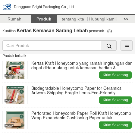
Dongguan Bright Packaging Co., Ltd.
Rumah
Produk
tentang kita
Hubungi kami
>>
Kertas Kemasan Sarang Lebah
Kualitas
pemasok.
(8)
Produk terbaik
Kertas Kraft Honeycomb yang ramah lingkungan dan
dapat didaur ulang untuk kemasan hadiah &
bantalan pengiriman
Kirim Sekarang
Biodegradable Honeycomb Paper for Ceramics
Artwork Shipping Fragile Items-Eco-Friendly
Cushioning & Protective Packaging (Kertas sarang
Kirim Sekarang
madu yang dapat terurai secara biologis untuk
keramik)
Perforated Honeycomb Paper Roll Kraft Honeycomb
Wrap Expandable Cushioning Paper untuk
Pengemasan
Kirim Sekarang