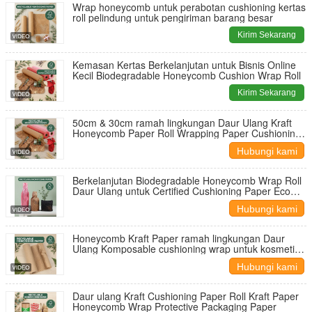
Wrap honeycomb untuk perabotan cushioning kertas
roll pelindung untuk pengiriman barang besar
Kirim Sekarang
Kemasan Kertas Berkelanjutan untuk Bisnis Online
Kecil Biodegradable Honeycomb Cushion Wrap Roll
Kirim Sekarang
50cm & 30cm ramah lingkungan Daur Ulang Kraft
Honeycomb Paper Roll Wrapping Paper Cushioning
Wrap untuk Pengiriman
Hubungi kami
Berkelanjutan Biodegradable Honeycomb Wrap Roll
Daur Ulang untuk Certified Cushioning Paper Eco
Friendly Void Fill
Hubungi kami
Honeycomb Kraft Paper ramah lingkungan Daur
Ulang Komposable cushioning wrap untuk kosmetik
Perhiasan Produk Roll
Hubungi kami
Daur ulang Kraft Cushioning Paper Roll Kraft Paper
Honeycomb Wrap Protective Packaging Paper